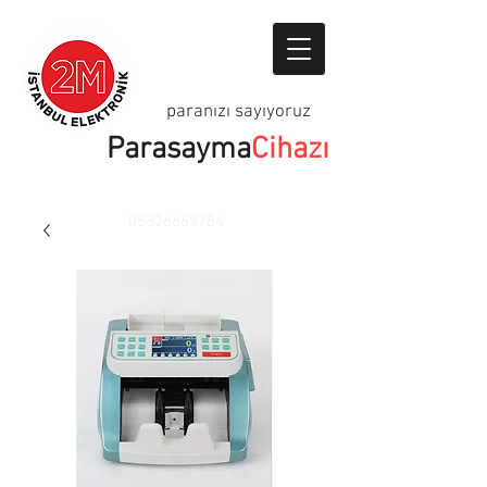
paranızı sayıyoruz
Parasayma
Cihazı
05326669784