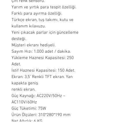
Çift renk sensörü.
Yarım ve yırtık para tespit özelliği.
Farklı para ayırma özelliği.
Türkçe ekran, tuş takımı, kutu ve 
kullanım kılavuzu.
Yeni çıkacak parlar için güncelleme 
desteği.
Müşteri ekranı hediyeli.
Sayım Hızı: 1.000 adet / dakika.
Yükleme Haznesi Kapasitesi: 250 
Adet.
İstif Haznesi Kapasitesi: 150 Adet.
Ekran: 3,5’ Renkli TFT ekran. Yan 
kapakta geniş
renkli ekran.
Güç Kaynağı: AC220V/50Hz – 
AC110V/60Hz
Güç Tüketimi: 75W
Ürün Ölçüleri: 310*280*190 mm
Net Ağırlık: 6 KG
Brüt Ağırlık: 7 KG