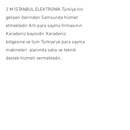
2 M İSTANBUL ELEKTRONİK Türkiye'nin
gelişen illerinden Samsunda hizmet
etmektedir Artı para sayma firmasının
Karadeniz bayisidir. Karadeniz
bölgesine ve tüm Türkiye'ye para sayma
makineleri alanında satış ve teknik
destek hizmeti vermektedir...
İLETİŞİM
Kale mahallesi. Cephane Sokak. No:5/7
İlkadım/SAMSUN
2mparasaymacihazi@gmail.com