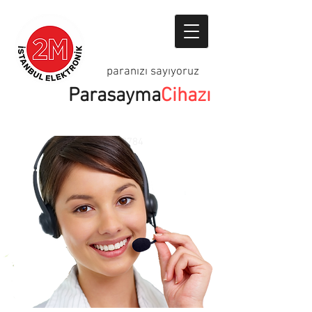
paranızı sayıyoruz
Parasayma
Cihazı
05326669784