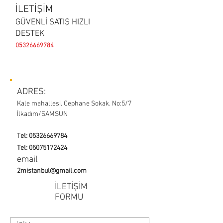
İLETİŞİM
GÜVENLİ SATIŞ HIZLI
DESTEK
05326669784
ADRES
:
Kale mahallesi. Cephane Sokak. No:5/7
İlkadım/SAMSUN
T
el:
05326669784
Tel:
0507517242
4
email
2mistanbul@gmail.com
İLETİŞİM
FORMU