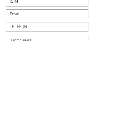
İLETİŞİM
Kale mahallesi. Cephane Sokak. No:5/7
İlkadım/SAMSUN
GÖNDER
2mparasaymacihazi@gmail.com
TELEFON
SATIŞ
05075172424
TEKNİK SERVİS
05326669784
MİR MEDYA